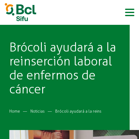
BCL
Pasar
al
contenido
principal
Brócoli ayudará a la
reinserción laboral
de enfermos de
cáncer
Sobrescribir
Home
Noticias
Brócoli ayudará a la reinserción laboral de enfermos de cáncer
enlaces
de