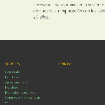
necesarios para promover la sostenibi
demuestra su implicación con los val
20 años.
SECTORES
NOTICIAS
Corporate
Industrial
Agroalimentario
Hotelero
Entidades educativas
Centros deportivos y de
ocio