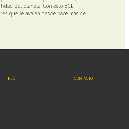
lidad del planeta. Con esto BCL
ores que le avalan desde hace más de
RSC
CONTACTO