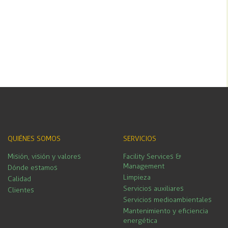
QUIÉNES SOMOS
SERVICIOS
Misión, visión y valores
Facility Services &
Management
Dónde estamos
Limpieza
Calidad
Servicios auxiliares
Clientes
Servicios medioambientales
Mantenimiento y eficiencia
energética