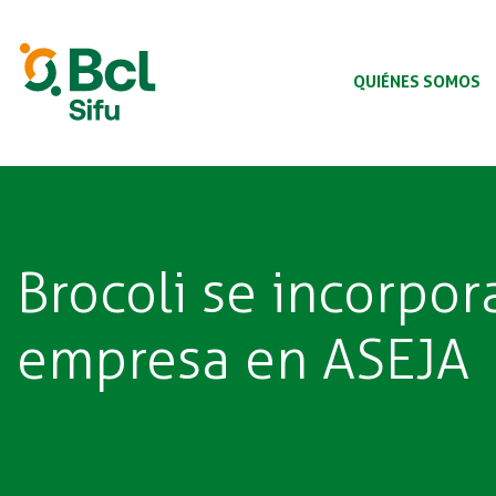
Pasar
al
BCL
contenido
principal
QUIÉNES SOMOS
Brocoli se incorpo
empresa en ASEJA