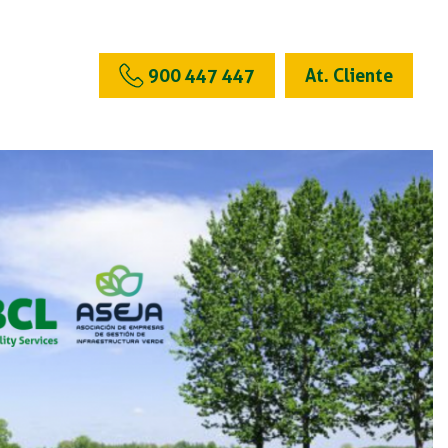
900 447 447
At. Cliente