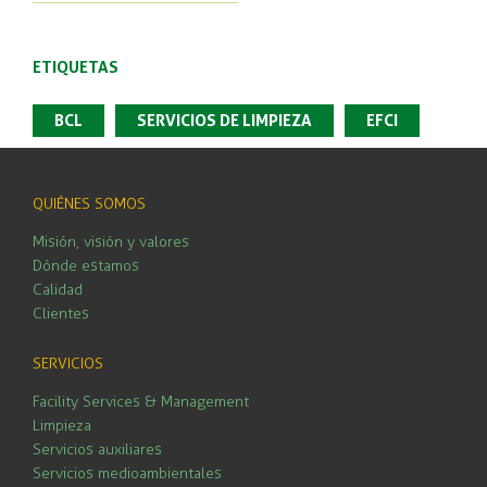
share
ETIQUETAS
BCL
SERVICIOS DE LIMPIEZA
EFCI
QUIÉNES SOMOS
Misión, visión y valores
Dónde estamos
Calidad
Clientes
SERVICIOS
Facility Services & Management
Limpieza
Servicios auxiliares
Servicios medioambientales