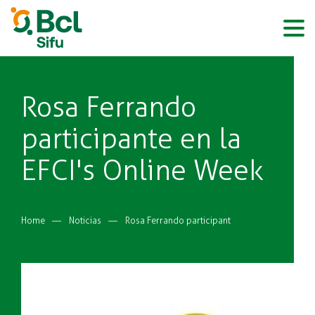
BCL
Pasar
al
contenido
principal
Rosa Ferrando
participante en la
EFCI's Online Week
Sobrescribir
Home
Noticias
Rosa Ferrando participante en la EFCI's Online Week
enlaces
de
ayuda
a