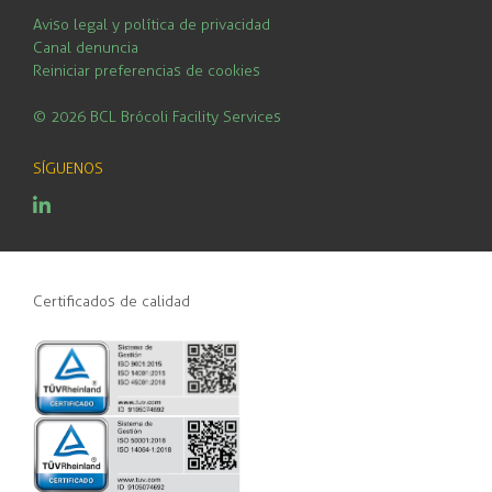
Aviso legal y política de privacidad
Canal denuncia
Reiniciar preferencias de cookies
© 2026 BCL Brócoli Facility Services
SÍGUENOS
Linkedin
Certificados de calidad