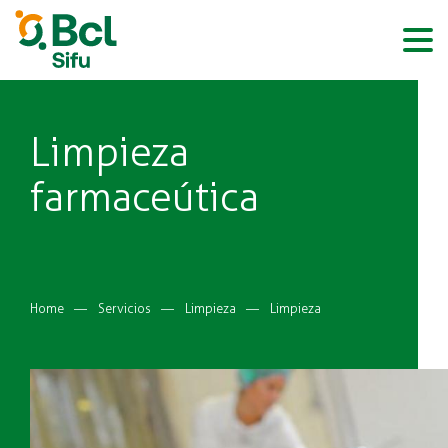
BCL
Pasar
al
contenido
principal
Limpieza
farmaceútica
Sobrescribir
Home
Servicios
Limpieza
Limpieza farmaceútica
enlaces
de
ayuda
a